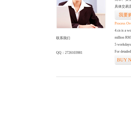
具体交易
我要
Process Ov
4.cn is a w
million RMB
联系我们
5 workdays
For detaile
QQ：2726103981
BUY 