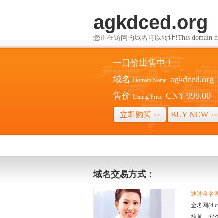
agkdced.org
您正在访问的域名可以转让!This domain name i
一口价出售中！
域名
agkdced.org
Domain Name:
售价
CNY 999.00
Listing Price:
立即购买
BUY NOW
>>
>>
域名交易方式：
通过金名网(
金名网(4
简单、安