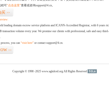
流程可
“点击这里”
查看或咨询support@4.cn。
购买
>>
erview:
orld leading domain escrow service platform and ICANN-Accredited Registrar, with 6 years ri
 transaction volume every year. We promise our clients with professional, safe and easy third-
.
d process, you can
“visit here”
or contact support@4.cn.
NOW
>>
Copyright © 1998 -2025 www.agkdced.org All Rights Reserved
51La